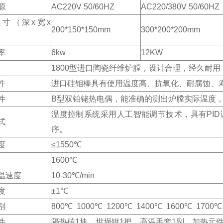
源
AC220V 50/60HZ
AC220/380V 50/60HZ
寸（深x宽x
200*150*150mm
300*200*200mm
率
6kw
12KW
1800型进口陶瓷纤维炉膛，设计合理，经久耐
件
进口硅钼棒具有使用温度高、抗氧化、耐腐蚀、
件
B型双铂铑热电偶，能准确的测出炉膛实际温度
温度控制系统采用人工智能调节技术，具有PID
式
序。
度
≤1550℃
1600℃
温速度
10-30℃/min
度
±1℃
别
800℃ 1000℃ 1200℃ 1400℃ 1600℃ 1700℃
件
隔热砖1块，坩埚钳1把，高温手套1副，加热元件