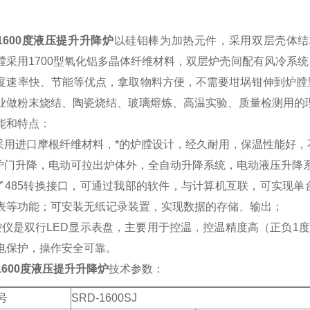
1600度液压提升升降炉
以硅钼棒为加热元件，采用双层壳体结
膛采用1700型氧化铝多晶体纤维材料，双层炉壳间配有风冷系
度速率快、节能等优点，拿取物料方便，不需要坩埚钳伸到炉膛
业做粉末烧结、陶瓷烧结、玻璃熔炼、高温实验、质量检测用的
能和特点：
膛采用进口摩根纤维材料，*的炉膛设计，经久耐用，保温性能好
动炉门升降，电动可拉出炉体外，全自动升降系统，电动液压升降
留了485转换接口，可通过我部的软件，与计算机互联，可实现
表等功能；可安装无纸记录装置，实现数据的存储、输出；
控仪是双行LED显示表盘，主要用于控温，控温精度高（正负1
电保护，操作安全可靠。
1600度液压提升升降炉
技术参数：
号
SRD-1600SJ