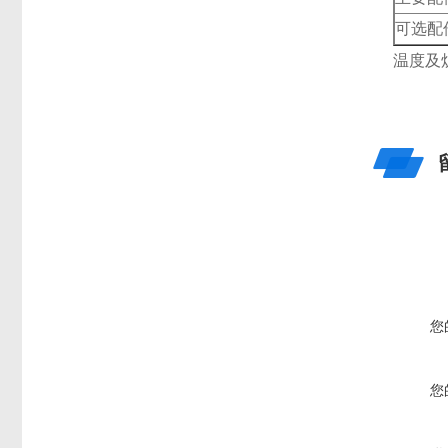
可选配
温度及
您
您