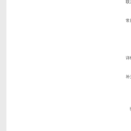
联
常
详
补