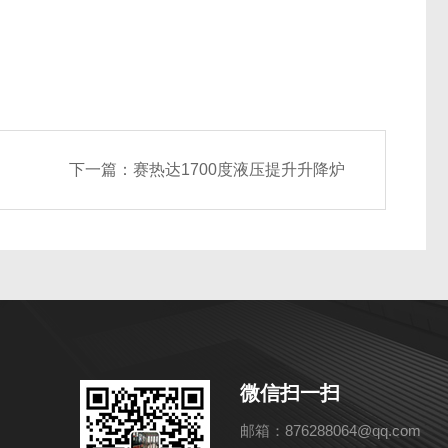
下一篇：
赛热达1700度液压提升升降炉
微信扫一扫
邮箱：876288064@qq.com