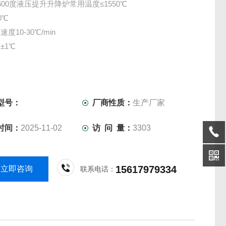
600度液压提升升降炉常用温度≤1550℃
0℃
度10-30℃/min
±1℃
型号：
厂商性质：
生产厂家
时间：
2025-11-02
访 问 量：
3303
15617979334
立即咨询
联系电话：