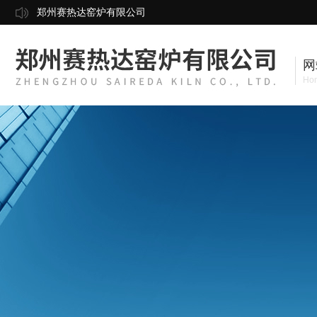
郑州赛热达窑炉有限公司
网
Ho