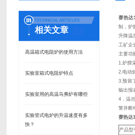
赛热达
TECHNICAL ARTICLES
制，炉
相关文章
升降温
工矿企
高温箱式电阻炉的使用方法
主要功
1.炉
2.电
实验室箱式电阻炉特点
3.预
输出报
实验室用的高温马弗炉有哪些
4．温
警并断
实验管式电炉的升温速度有多
赛热达
快？
产品型