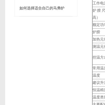
工作电
如何选择适合自己的马弗炉
炉膛尺
高）
额定功
炉膛
加热元
测温元
控温方
常用温
温度
建议升
恒温精
温度类
主要配