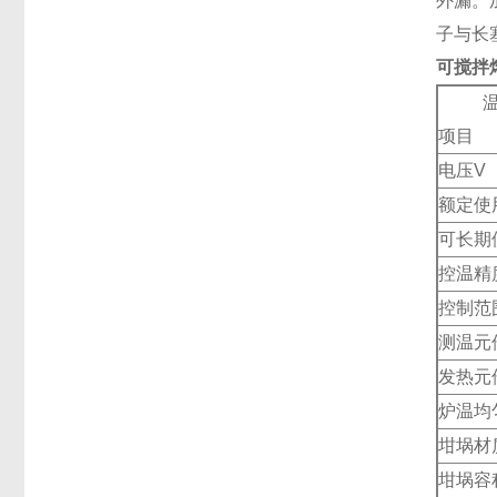
外漏。
子与长
可搅拌
温
项目
电压V
额定使
可长期
控温精
控制范
测温元
发热元
炉温均
坩埚材
坩埚容