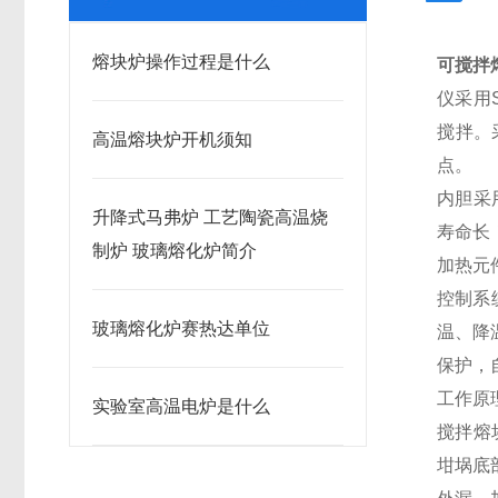
熔块炉操作过程是什么
可搅拌
仪采用
搅拌。
高温熔块炉开机须知
点。
内胆采
升降式马弗炉 工艺陶瓷高温烧
寿命长
制炉 玻璃熔化炉简介
加热元
控制系
玻璃熔化炉赛热达单位
温、降
保护，
工作原
实验室高温电炉是什么
搅拌熔
坩埚底