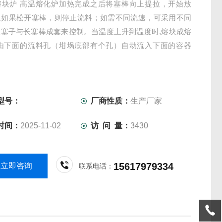
熔块炉 高温熔化炉加热完成之后将塞棒向上提拉，开始放
反如果松开塞棒，则停止流料；如需不同流速，可采用不同
短塞子与长塞棒成套来控制。当温度上升到温度时,熔块成熔
,由下面的流料孔（坩埚底部有个孔）自动流入下面的容器
型号：
厂商性质：
生产厂家
时间：
2025-11-02
访 问 量：
3430
15617979334
立即咨询
联系电话：