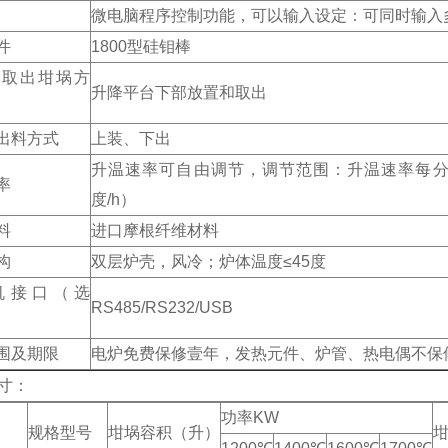
微电脑程序控制功能，可以输入设定：可同时输入
件
1800型硅钼棒
、取出坩埚方
升降平台下部放置和取出
出料方式
上装、下出
升温速率可自由调节，调节范围：升温速率每分钟4
率
度/h）
料
进口摩根纤维材料
构
双层炉壳，风冷；炉体温度≤45度
机接口（选
RS485/RS232/USB
围及期限
电炉免费保修壹年，发热元件、炉管、热电偶不保
寸：
功率KW
规格型号
坩埚容积（升）