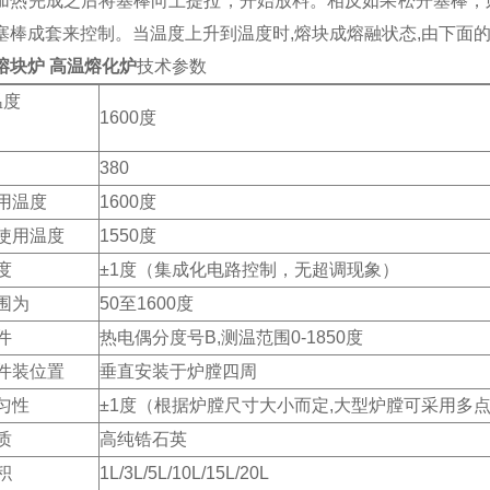
加热完成之后将塞棒向上提拉，开始放料。相反如果松开塞棒，
塞棒成套来控制。当温度上升到温度时,熔块成熔融状态,由下面的
熔块炉 高温熔化炉
技术参数
度
1600度
380
用温度
1600度
使用温度
1550度
度
±1度（集成化电路控制，无超调现象）
围为
50至1600度
件
热电偶分度号B,测温范围0-1850度
件装位置
垂直安装于炉膛四周
匀性
±1度（根据炉膛尺寸大小而定,大型炉膛可采用多
质
高纯锆石英
积
1L/3L/5L/10L/15L/20L