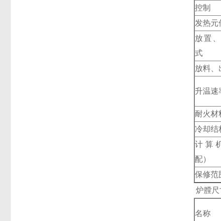
控制
发热元
放置
式
放料、
升温速
耐火材
冷却结
计算
配）
保修范
炉膛尺
名称