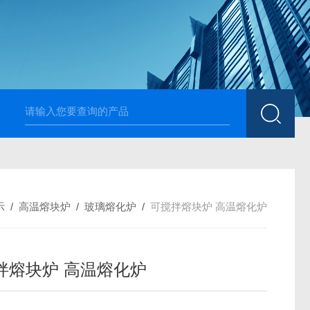
高温烧结升降炉 可四面加热
1700度升降式马弗炉 烧
示
/
高温熔块炉
/
玻璃熔化炉
/
可搅拌熔块炉 高温熔化炉
拌熔块炉 高温熔化炉