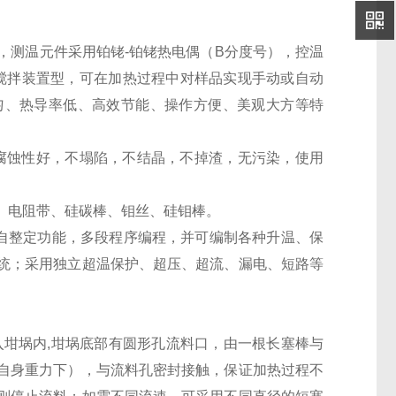
℃，测温元件采用铂铑-铂铑热电偶（B分度号），控温
带搅拌装置型，可在加热过程中对样品实现手动或自动
匀、热导率低、高效节能、操作方便、美观大方等特
腐蚀性好，不塌陷，不结晶，不掉渣，无污染，使用
、电阻带、硅碳棒、钼丝、硅钼棒。
、自整定功能，多段程序编程，并可编制各种升温、保
统；采用独立超温保护、超压、超流、漏电、短路等
入坩埚内,坩埚底部有圆形孔流料口，由一根长塞棒与
自身重力下），与流料孔密封接触，保证加热过程不