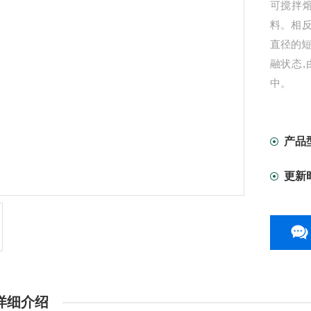
可搅拌
料。相
直径的
融状态
中。
产品
更新
详细介绍