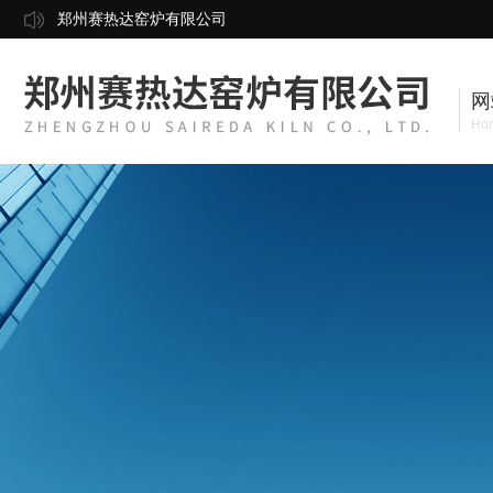
郑州赛热达窑炉有限公司
网
Ho