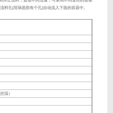
则停止流料；如需不同流速，可采用不同直径的短塞
流料孔(坩埚底部有个孔)自动流入下面的容器中。
点控温）