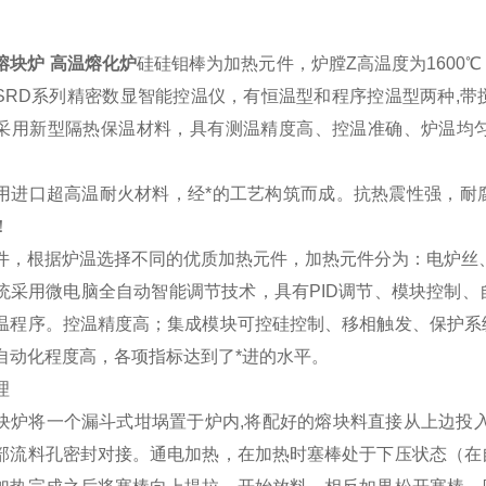
熔块炉 高温熔化炉
硅硅钼棒为加热元件，炉膛Z高温度为1600
SRD系列精密数显智能控温仪，有恒温型和程序控温型两种,
采用新型隔热保温材料，具有测温精度高、控温准确、炉温均
用进口超高温耐火材料，经*的工艺构筑而成。抗热震性强，耐
！
件，根据炉温选择不同的优质加热元件，加热元件分为：电炉丝
统采用微电脑全自动智能调节技术，具有PID调节、模块控制
温程序。控温精度高；集成模块可控硅控制、移相触发、保护系
自动化程度高，各项指标达到了*进
的水平。
理
块炉将一个漏斗式坩埚置于炉内,将配好的熔块料直接从上边投
部流料孔密封对接。通电加热，在加热时塞棒处于下压状态（在