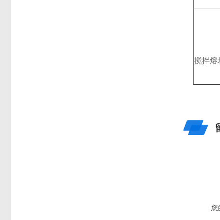
搅拌熔
您