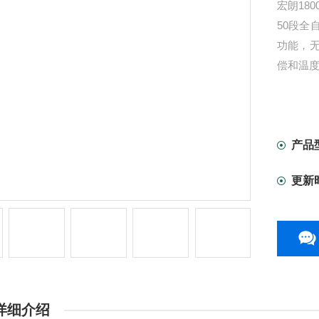
宏朗18
50段全
功能，
偿和温
产品
更新
详细介绍