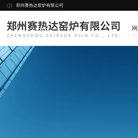
郑州赛热达窑炉有限公司
网
Ho