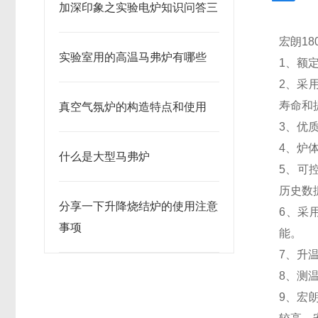
加深印象之实验电炉知识问答三
宏朗1
实验室用的高温马弗炉有哪些
1、额定
2、采
寿命和
真空气氛炉的构造特点和使用
3、优
4、炉
什么是大型马弗炉
5、可
历史数
分享一下升降烧结炉的使用注意
6、采
事项
能。
7、升温
8、测
9、宏