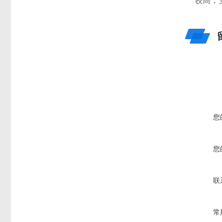
较高，
您
您
联
常