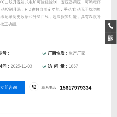
00℃曲线升温箱式电炉可控硅控制，变压器调压，可编程序
自动控制升温，PID参数自整定功能，手动/自动无干扰切换
无纸记录历史数据和升温曲线，超温报警功能，具有温度补
度校正功能。
型号：
厂商性质：
生产厂家
时间：
2025-11-03
访 问 量：
1867
15617979334
立即咨询
联系电话：