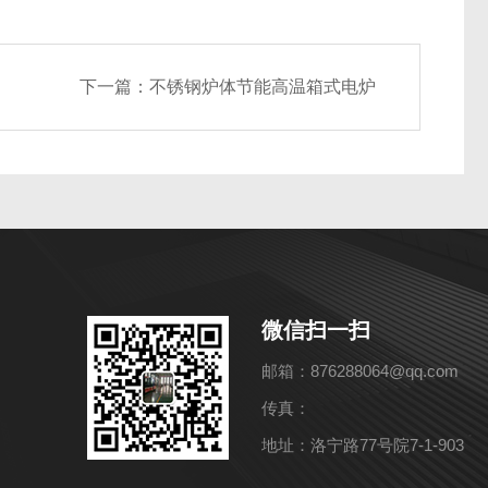
下一篇：
不锈钢炉体节能高温箱式电炉
微信扫一扫
邮箱：876288064@qq.com
传真：
地址：洛宁路77号院7-1-903