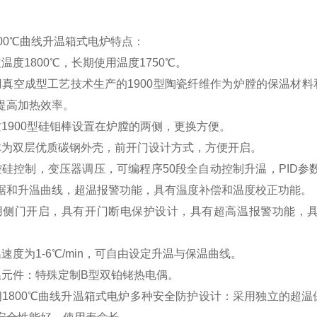
800℃曲线升温箱式电炉特点：
温度1800℃，长期使用温度1750℃。
用真空成型工艺技术生产的1900型陶瓷纤维作为炉膛的保温材
提高加热效率。
质1900型硅钼棒设置在炉膛的两侧，更换方便。
体为双层优质碳钢外壳，前开门设计方式，方便开启。
控硅控制，变压器调压，可编程序50段全自动控制升温，PID
据和升温曲线，超温报警功能，具有温度补偿和温度校正功能。
用侧门开启，具有开门断电保护设计，具有超高温报警功能，
速度为1-6℃/min，可自由设定升温与保温曲线。
温元件：特殊定制B型双铂铑热电偶。
朗1800℃曲线升温箱式电炉多种安全防护设计：采用独立的超