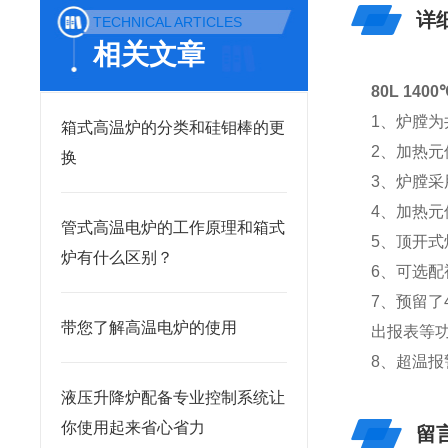
详
TECHNICAL ARTICLES
相关文章
80L 14
1、炉膛
箱式高温炉的分类和硅钼棒的更
2、加热
换
3、炉膛
4、加热
管式高温电炉的工作原理和箱式
5、顶开式
炉有什么区别？
6、可选
7、预留
带您了解高温电炉的使用
出报表等
8、超温
液压升降炉配备专业控制系统让
你使用起来省心省力
留