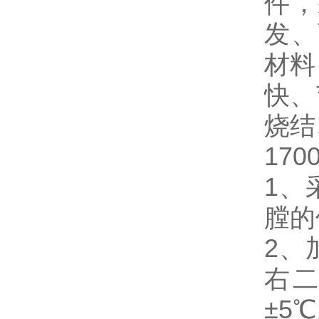
件，
发、
材料
快、
烧结
17
1、
膛的
2、
右
±5