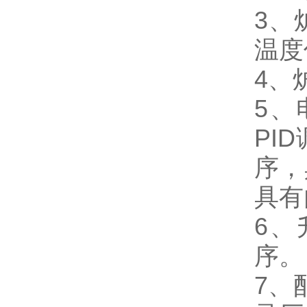
3、
温度
4、
5、
PI
序，
具有
6、
序。
7、