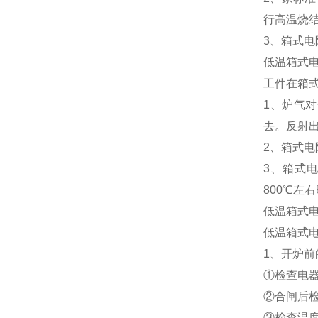
行高温烧
3、箱式电
低温箱式
工件在箱
1、炉气
去。反射
2、箱式
3、箱式
800℃左
低温箱式电
低温箱式
1、开炉前
①检查电
②合闸后
③检查温