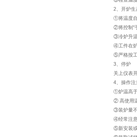
2、开炉生
①将温度
②将控制“
③冷炉升
④工件在
⑤严格按
3、停炉
关上仪表
4、操作注
①炉温高于
② 高使用
③装炉量不
④经常注
⑤新安装