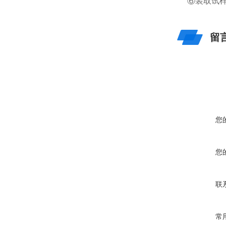
⑥装取试
留
您
您
联
常