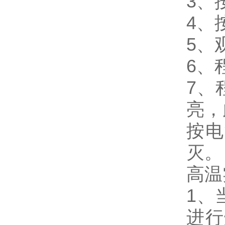
3、
4、
5、
6、
7、
亮，
按电
灭。
高温
1、
进行