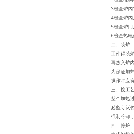
3检查炉内
4检查炉
5检查炉门
6检查热
二、装炉
工件得装
再放入炉
为保证加
操作时应
三、按工
整个加热
必坚守岗位
强制冷却
四、停炉