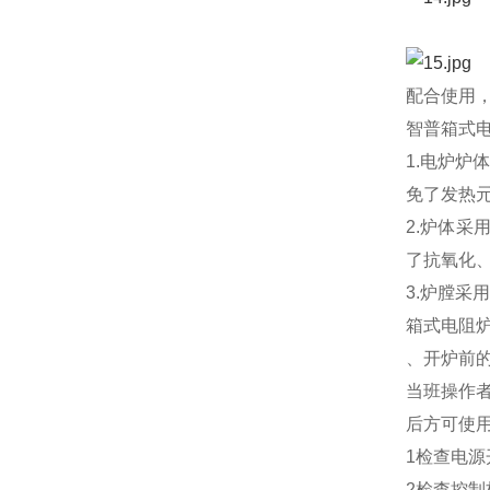
配合使用
智普箱式
1.电炉
免了发热
2.炉体
了抗氧化
3.炉膛
箱式电阻
、开炉前
当班操作
后方可使
1检查电源
2检查控制