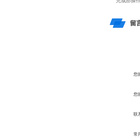
完成部操
留
您
您
联
常