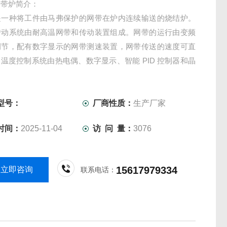
网带炉简介：
是一种将工件由马弗保护的网带在炉内连续输送的烧结炉。
传动系统由耐高温网带和传动装置组成。网带的运行由变频
调节，配有数字显示的网带测速装置，网带传送的速度可直
温度控制系统由热电偶、数字显示、智能 PID 控制器和晶
成，形成完整的控制系统，能够自动、准确的控制温度。加
有电阻丝、硅碳棒、硅钼棒可选。钢网带传动，大包角张紧
型号：
厂商性质：
生产厂家
时间：
2025-11-04
访 问 量：
3076
15617979334
立即咨询
联系电话：