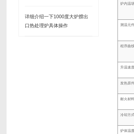
炉内温
详细介绍一下1000度大炉膛出
测温元
口热处理炉具体操作
程序曲
升温速
发热原
耐火材
冷却方
炉体温