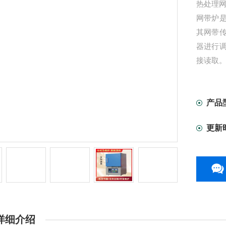
热处理
网带炉
其网带
器进行
接读取。
闸管组
热元件
器设计
产品
更新
详细介绍