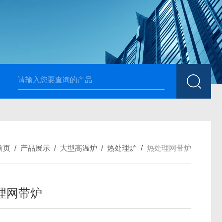
高温烧结升降炉 可四面加热
1700度升降式马弗炉 烧
首页
/
产品展示
/
大型高温炉
/
热处理炉
/
热处理网带炉
理网带炉