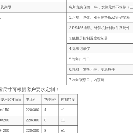
围及期限
电炉免费保修一年，发热元件不保修（
配
1.坩埚、匣钵、刚玉炉垫板/碳化硅垫板
2.RS485通讯、计算机控制软件及硬件
3.触摸屏控制温度控制器
4.无纸记录仪
5.增加排气口
6.耗材：发热元件，测温原件
7.增加观察口，内窥镜
寸可根据客户要求定制！
效使用尺寸mm
电压v
功率kw
控制精度
0×150
220/380
4
±1
0×200
220/380
6
±1
0×200
220/380
8
±1