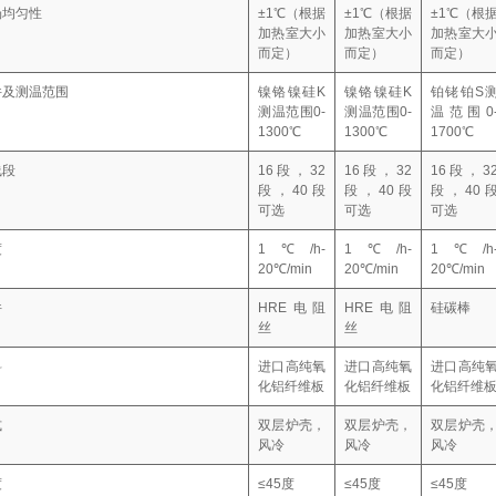
场均匀性
±1℃（根据
±1℃（根据
±1℃（根
加热室大小
加热室大小
加热室大
而定）
而定）
而定）
件及测温范围
镍铬镍硅K
镍铬镍硅K
铂铑铂S
测温范围0-
测温范围0-
温范围0
1300℃
1300℃
1700℃
线段
16段，32
16段，32
16段，3
段，40段
段，40段
段，40
可选
可选
可选
度
1℃/h-
1℃/h-
1℃/h
20℃/min
20℃/min
20℃/min
件
HRE电阻
HRE电阻
硅碳棒
丝
丝
料
进口高纯氧
进口高纯氧
进口高纯
化铝纤维板
化铝纤维板
化铝纤维
式
双层炉壳，
双层炉壳，
双层炉壳
风冷
风冷
风冷
度
≤45度
≤45度
≤45度