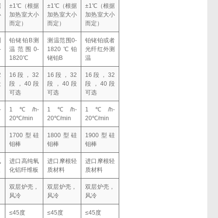
据
±1℃（根据
±1℃（根据
±1℃（根据
小
加热室大小
加热室大小
加热室大小
而定）
而定）
而定）
测
铂铑铂B测
测温范围0-
铂铑铂或者
-
温范围0-
1820℃铂
光纤红外测
1820℃
铑铂B
温
2
16段，32
16段，32
16段，32
段
段，40段
段，40段
段，40段
可选
可选
可选
-
1℃/h-
1℃/h-
1℃/h-
20℃/min
20℃/min
20℃/min
1700型硅
1800型硅
1900型硅
钼棒
钼棒
钼棒
氧
进口高纯氧
进口摩根轻
进口摩根轻
板
化铝纤维板
质材料
质材料
，
双层炉壳，
双层炉壳，
双层炉壳，
风冷
风冷
风冷
≤45度
≤45度
≤45度