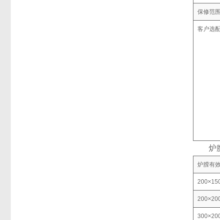
保修范
客户选
炉膛尺
炉膛有
200×15
200×20
300×20