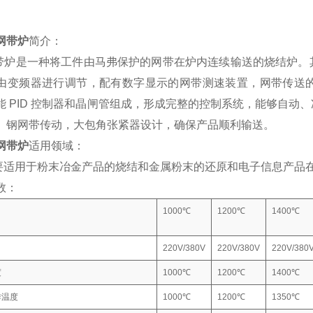
网带炉
简介：
是一种将工件由马弗保护的网带在炉内连续输送的烧结炉。其
由变频器进行调节，配有数字显示的网带测速装置，网带传送
能 PID 控制器和晶闸管组成，形成完整的控制系统，能够自
。钢网带传动，大包角张紧器设计，确保产品顺利输送。
网带炉
适用领域：
用于粉末冶金产品的烧结和金属粉末的还原和电子信息产品在
数：
1000℃
1200℃
1400℃
220V/380V
220V/380V
220V/380
度
1000℃
1200℃
1400℃
作温度
1000℃
1200℃
1350℃