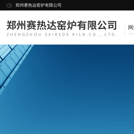
郑州赛热达窑炉有限公司
网
Ho