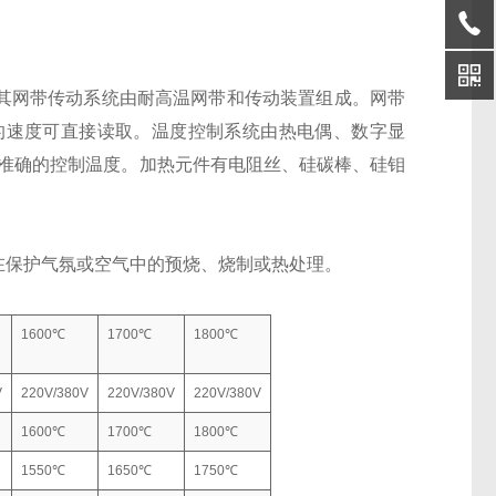
网带传动系统由耐高温网带和传动装置组成。网带
的速度可直接读取。温度控制系统由热电偶、数字显
动、准确的控制温度。加热元件有电阻丝、硅碳棒、硅钼
保护气氛或空气中的预烧、烧制或热处理。
1600℃
1700℃
1800℃
V
220V/380V
220V/380V
220V/380V
1600℃
1700℃
1800℃
1550℃
1650℃
1750℃