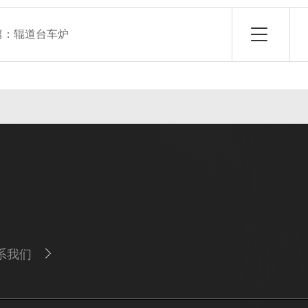
篇：
辊道台车炉
系我们