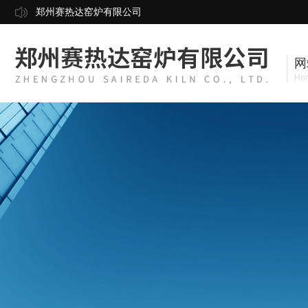
郑州赛热达窑炉有限公司
网
Ho