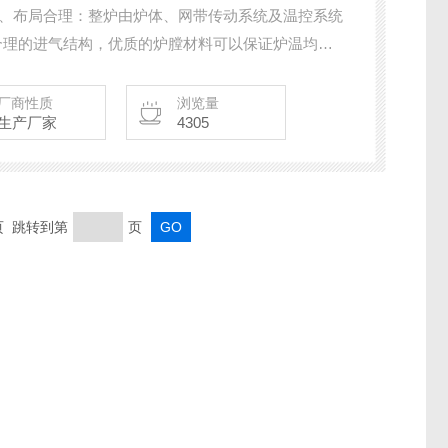
 1、布局合理：整炉由炉体、网带传动系统及温控系统
合理的进气结构，优质的炉膛材料可以保证炉温均匀
合多种气氛条件已应对客户的烧结工艺 4、高控温精
达±1℃
厂商性质
浏览量
生产厂家
4305
末页 跳转到第
页