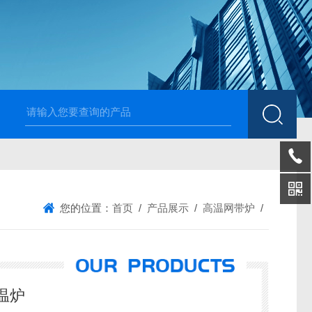
高温烧结升降炉 可四面加热
1700度升降式马弗炉 烧
您的位置：
首页
/
产品展示
/
高温网带炉
/
温炉