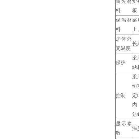
耐火材
炉
料
板
保温材
采
料
上
炉体外
长
壳温度
采
保护
缺
采
恒
控制
定
内
达
显示参
温
数