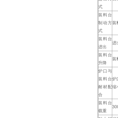
式
装料台
制动方
装
式
装料台
进
进出
装料台
装
升降
炉口与
装料台
炉
耐材配
缩
合
装料台
3
载重