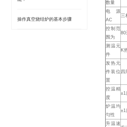
数量
电源
三
操作真空烧结炉的基本步骤
AC
控制范
80
围为
测温元
K
件
发热元
件装位
四
置
控温精
±
度
炉温均
±
匀性
升温速