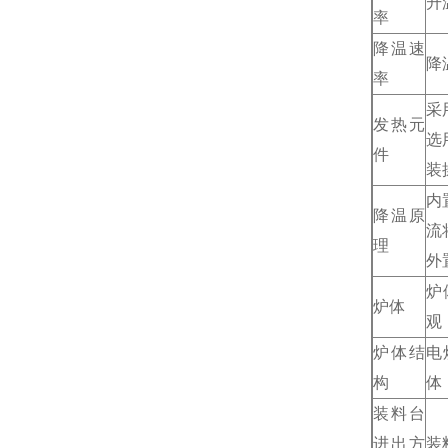
升
率
降温速
降
率
采
发热元
选
件
装
内
降温原
流
理
外
炉
炉体
观
炉体结
电
构
体
装料台
进出方
装