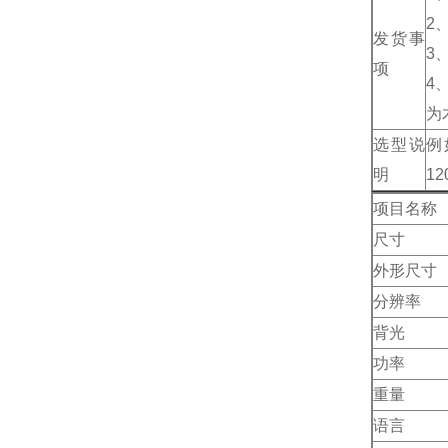
2
发货事
3
项
4
为
选型说
例
明
12
项目名称
尺寸
外形尺寸
分辨率
背光
功率
重量
语言