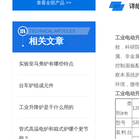
查看全部产品 >>
详
TECHNICAL ARTICLES
工业电动
相关文章
校﹑科研
属、非金
实验室马弗炉有哪些特点
控制面板
察本系统
环境，微
台车炉组成元件
工业电动
类
工业升降炉是干什么用的
1
别
参数
型号
S
管式高温电炉和箱式炉哪个更节
装料台
一
能？