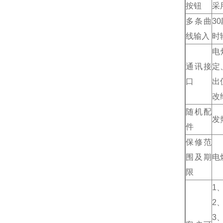
按钮
采
多条曲
3
线输入
时
电
通讯接
定
口
出
改
随机配
发
件
保修范
围及期
电
限
1
2
3