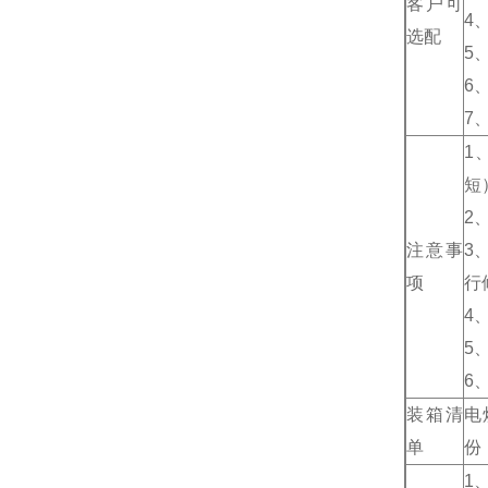
客户可
4
选配
5
6
7
1
短
2
注意事
3
项
行
4
5
6
装箱清
电
单
份
1