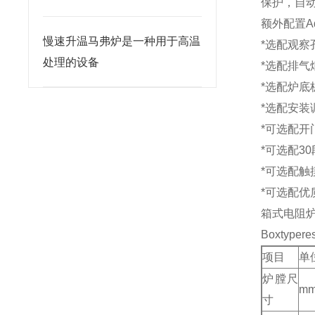
保护，自
额外配置Addit
慢速升温马弗炉是一种用于高温
*选配观察
处理的设备
*选配排气
*选配炉底
*选配安装
*可选配开
*可选配3
*可选配触
*可选配优
箱式电阻炉
Boxtyperes
项目
单
炉膛尺
m
寸