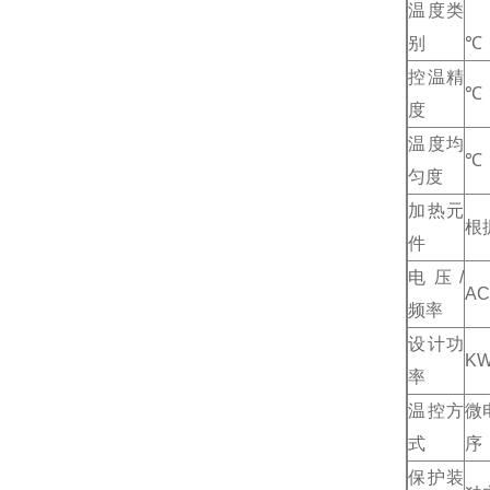
温度类
别
℃
控温精
℃
度
温度均
℃
匀度
加热元
根
件
电压/
AC
频率
设计功
K
率
温控方
微
式
序
保护装