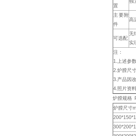
独
置
主要附
高
件
无
可选配
实
注：
1.上述
2.炉膛尺
3.产品
4.照片资
炉膛规格 Fur
炉膛尺寸
200*150*
300*200*