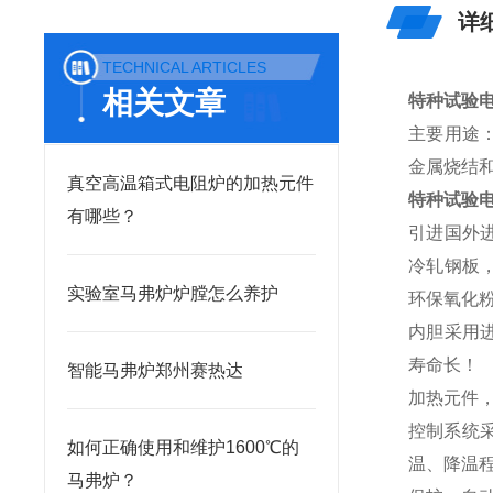
详
TECHNICAL ARTICLES
相关文章
特种试验
主要用途：
金属烧结
真空高温箱式电阻炉的加热元件
特种试验
有哪些？
引进国外
冷轧钢板
实验室马弗炉炉膛怎么养护
环保氧化
内胆采用
寿命长！
智能马弗炉郑州赛热达
加热元件
控制系统
如何正确使用和维护1600℃的
温、降温
马弗炉？