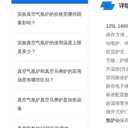
详
实验真空气氛炉的价格受哪些因
素影响？
125L 1
操作方便，
实验真空气氛炉的使用温度上限
动电炉、
是多少？
双层炉壳
节能：炉
升温快(升温
真空气氛炉和真空马弗炉的应用
双回路保护
场景有哪些区别？
静音电子
标准配置数
真空气氛炉真空马弗炉是加热设
超温报警
备
侧开式炉
氛炉
确保