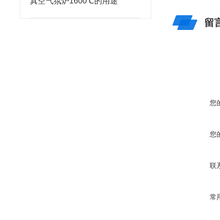
真空气氛炉1600℃的用途
留
您
您
联
常