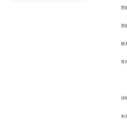
您
您
联
常
详
补