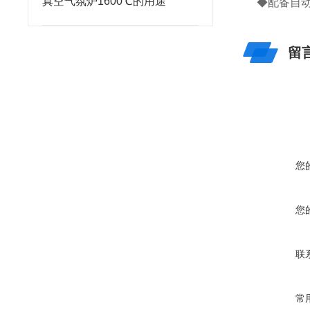
真空气氛炉1600℃的用途
◆配备自
留
您
您
联
常