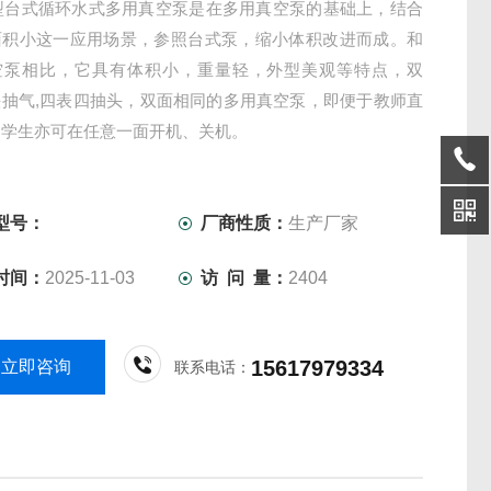
III型台式循环水式多用真空泵是在多用真空泵的基础上，结合
面积小这一应用场景，参照台式泵，缩小体积改进而成。和
空泵相比，它具有体积小，重量轻，外型美观等特点，双
头抽气,四表四抽头，双面相同的多用真空泵，即便于教师直
，学生亦可在任意一面开机、关机。
型号：
厂商性质：
生产厂家
时间：
2025-11-03
访 问 量：
2404
15617979334
立即咨询
联系电话：