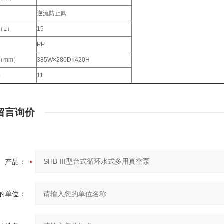
逆流防止阀
（L）
15
PP
（mm）
385W×280D×420H
）
11
留言询价
产品：
的单位：