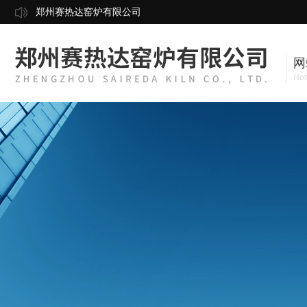
郑州赛热达窑炉有限公司
网
Ho