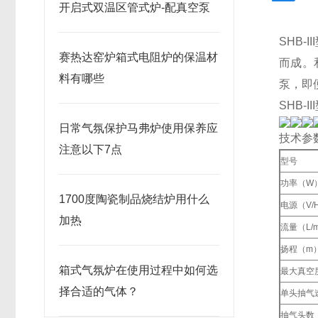
开启式双温区管式炉-配真空泵
SHB
赛热达窑炉箱式电阻炉的保温材
而成。
料有哪些
泵，即
SHB-
日常气氛保护马弗炉使用保养应
技术参
注意以下7点
型号
功率（W
1700度陶瓷制品烧结炉用什么
电源（V/
加热
流量（L/m
扬程（m
箱式气氛炉在使用过程中如何选
最大真空
择合适的气体？
单头抽气速
抽气头数