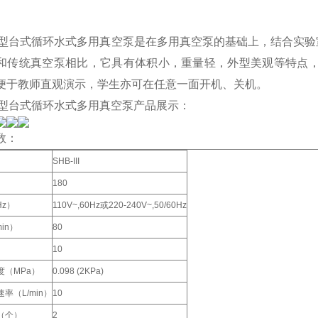
-III型台式循环水式多用真空泵是在多用真空泵的基础上，结合
和传统真空泵相比，它具有体积小，重量轻，外型美观等特点，
便于教师直观演示，学生亦可在任意一面开机、关机。
III型台式循环水式多用真空泵产品展示：
数：
SHB-III
）
180
Hz）
110V~,60Hz或220-240V~,50/60Hz
in）
80
）
10
度（MPa）
0.098 (2KPa)
率（L/min）
10
（个）
2