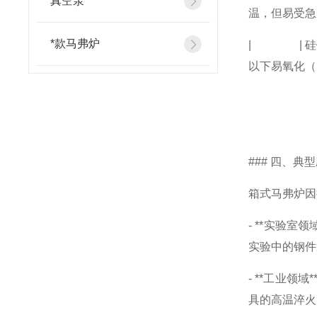
真空泵
温，但易受急冷
*款马弗炉
| | 硅钼棒
以下易氧化（
### 四、典
箱式马弗炉因
- **实验
实验中的钢件
- **工业
具的高温淬火