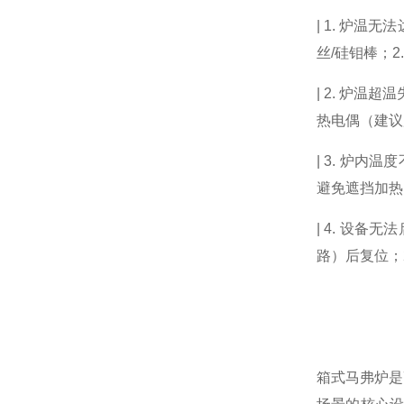
| 1. 炉温
丝/硅钼棒；2
| 2. 炉温
热电偶（建议
| 3. 炉内
避免遮挡加热区
| 4. 设备
路）后复位；2
箱式马弗炉是