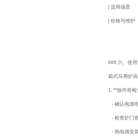
| 适用场景
| 价格与维
### 六、
箱式马弗炉虽
1. **操作前检
- 确认电源
- 检查炉门
- 热电偶安