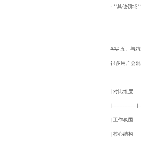
- **其他
### 五、
很多用户会混
| 对比
|----------------|-
| 工作氛围
| 核心结构