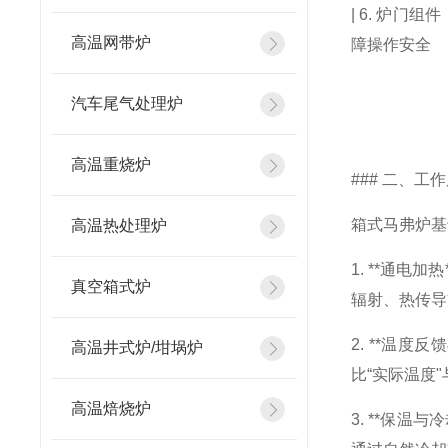
| 6. 炉
高温网带炉
障操作安全 
汽车尾气处理炉
高温重烧炉
### 二、工
箱式马弗炉基
高温热处理炉
1. **通
真空箱式炉
辐射、热传导
2. **温
高温井式炉/坩埚炉
比“实际温度
高温焙烧炉
3. **保