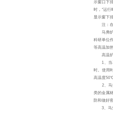
示窗口下排
时，“运
显示窗下排
注：在计
马弗炉的
科研单位
等高温加
高温炉马
1、当马弗
时。使用
高温度50
2、马弗
类的金属
防和做好
3、马弗