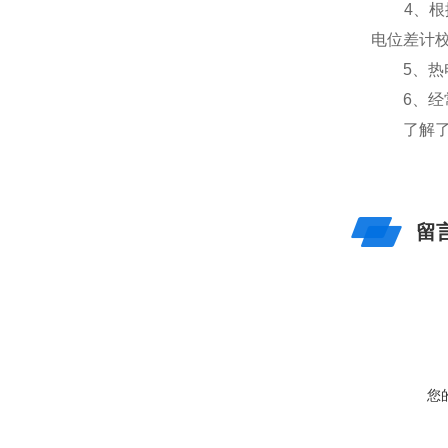
4、根据
电位差计
5、热电
6、经常
了解了这
留
您