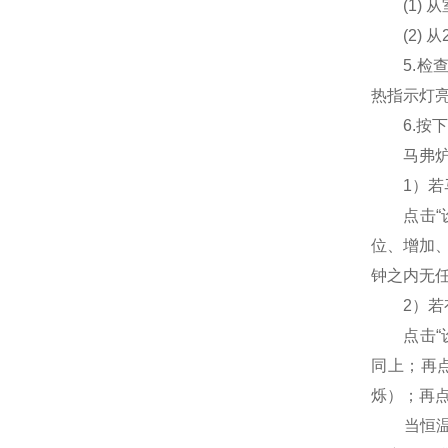
(1) 从
(2) 从
5.检查
热指示灯
6.按下
马弗炉设
1）若马
点击“设
位、增加
钟之内无
2）若有
点击“设
同上；再
烁）；再点
当恒温时