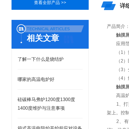
查看全部产品 >>
详
产品简介
TECHNICAL ARTICLES
触摸
相关文章
应用范
（1）热
了解一下什么是烧结炉
（2）医
（3）分
（4）煤
哪家的高温电炉好
触摸
高温炉马
硅碳棒马弗炉1200度1300度
1、打开
1400度维护与注意事项
架上。控
2、有热
箱式高温电阻炉开炉前应对设备