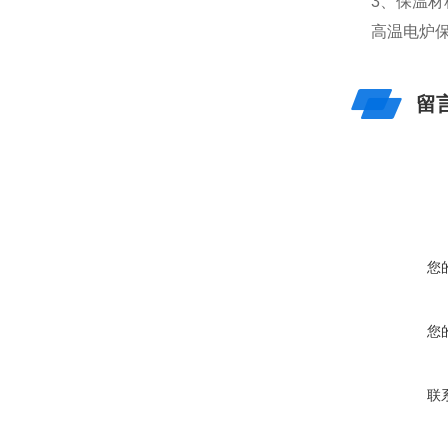
3、保温材
高温电炉
留
您
您
联