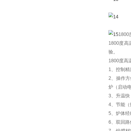
180
1800
验。
1800度
1、控制精
2、操作
炉（启动
3、升温快（
4、节能
5、炉体
6、双回
7、炉膛