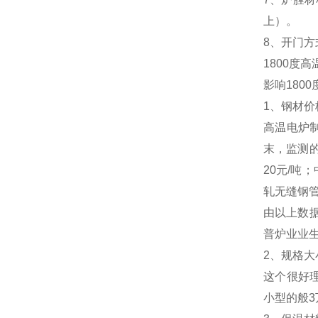
上）。
8、开门
1800度
影响180
1、钢材价
高温电炉
末，监测的
20元/吨
轧无缝钢管
由以上数
普炉业业
2、规格大
这个很好理
小型的般3