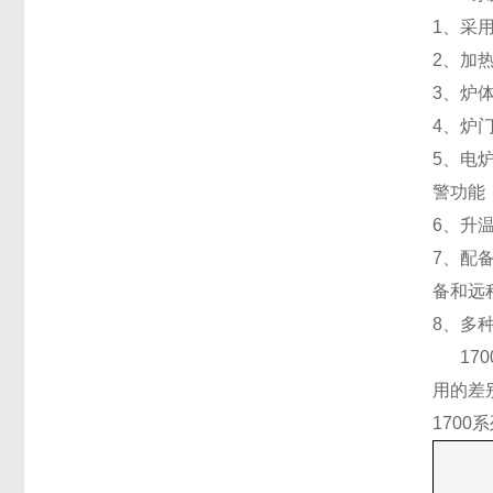
1、采
2、加
3、炉
4、炉
5、电
警功能
6、升温
7、配
备和远
8、多
170
用的差
170