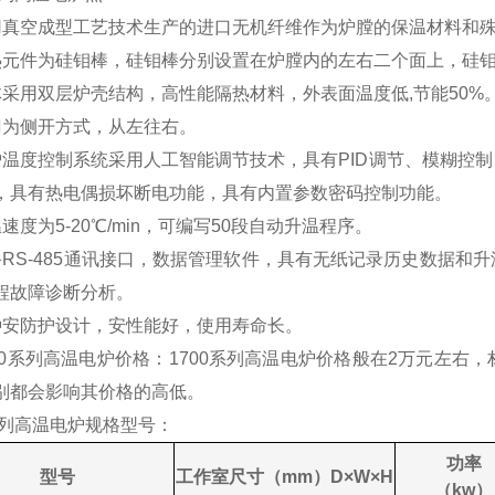
用真空成型工艺技术生产的进口无机纤维作为炉膛的保温材料和
热元件为硅钼棒，硅钼棒分别设置在炉膛内的左右二个面上，硅钼
体采用双层炉壳结构，高性能隔热材料，外表面温度低,节能50%
门为侧开方式，从左往右。
炉温度控制系统采用人工智能调节技术，具有PID调节、模糊控
，具有热电偶损坏断电功能，具有内置参数密码控制功能。
速度为5-20℃/min，可编写50段自动升温程序。
备RS-485通讯接口，数据管理软件，具有无纸记录历史数据
程故障诊断分析。
种安防护设计，安性能好，使用寿命长。
0系列高温电炉价格：1700系列高温电炉价格般在2万元左右
别都会影响其价格的高低。
0系列高温电炉规格型号：
功率
型号
工作室尺寸（
mm
）
D
×
W
×
H
（
kw
）