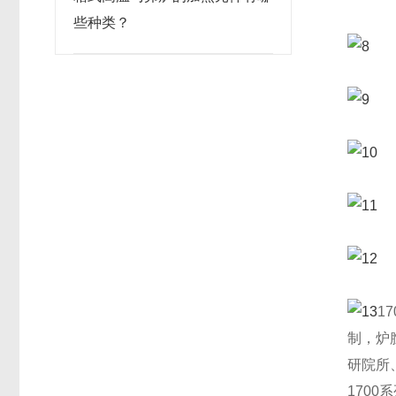
些种类？
1
制，炉
研院所
1700