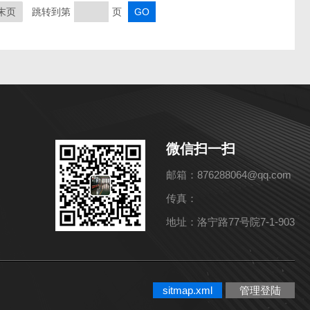
末页
跳转到第
页
微信扫一扫
邮箱：876288064@qq.com
传真：
地址：洛宁路77号院7-1-903
sitmap.xml
管理登陆