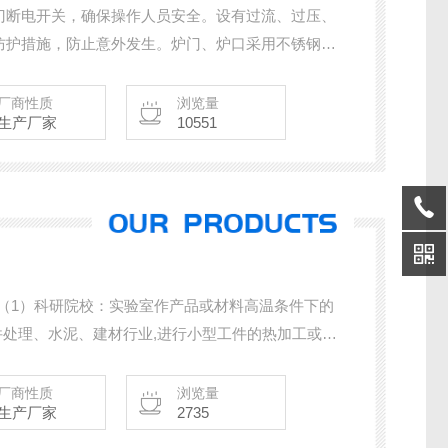
门断电开关，确保操作人员安全。设有过流、过压、
防护措施，防止意外发生。炉门、炉口采用不锈钢材
平行压力炉门技术，确保炉内高温不外泄，炉内温度
厂商性质
浏览量
生产厂家
10551
： （1）科研院校：实验室作产品或材料高温条件下的
。也可以用来进行石油及其分析。 （5）煤质
厂商性质
浏览量
生产厂家
2735
份、灰熔点分析、灰成分分析、元