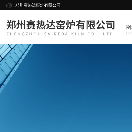
郑州赛热达窑炉有限公司
网
Ho