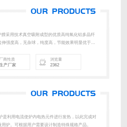
1、炉膛采用技术真空吸附成型的优质高纯氧化铝多晶纤
拉伸强度高，无杂球，纯度高，节能效果明显优于其
用双层内胆式结构，中间有气隙隔离，即使炉膛温度
摸无滚烫感觉。 3、炉膛采用节能材料制作，整机
厂商性质
浏览量
生产厂家
2362
，节能环保。 4、炉体配有：输出电压和输出电流监测
业用炉。可根据用户需要设计制造特殊规格产品。