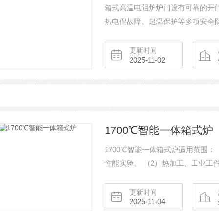
箱式高温电阻炉炉门设有可靠的开
热电偶故障、超温保护等多项安全
料，具有高温不变色的特点。自动
均匀。
更新时间
2025-11-02
1700℃智能一体箱式炉
1700℃智能一体箱式炉适用范围
性能实验。 （2）热加工、工业工件处理、水泥、建材行业,进行小型工件的热加工或处
理。 （3）医药行业：用于药品的检验、医学样品的预处理等。 （4）分析化学行业：作
为水质分析、环境分析等领域的样品处理
更新时间
2025-11-04
分析：用于测定水分、灰份、挥发