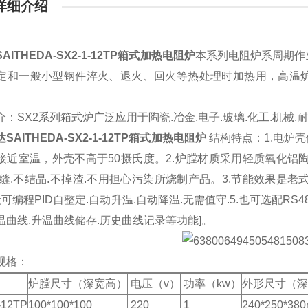
详细介绍
AITHEDA-SX2-1-12TP箱式加热电阻炉
本系列电阻炉系周期作
定和一般小型钢件淬火、退火、回火等热处理时加热用，高温
介：SX2系列箱式炉广泛应用于陶瓷.冶金.电子.玻璃.化工.机械.
SAITHEDA-SX2-1-12TP箱式加热电阻炉
结构特点：1.电炉
接近室温，外壳不高于50摄氏度。2.炉膛材质采用轻质氧化铝
裂缝.不结晶.不掉渣.不用担心污染所烧制产品。3.节能效果是老式
0段可编程PID自整定.自动升温.自动降温.无需值守.5.也可选配R
温曲线.升温曲线储存.历史曲线记录等功能]。
规格：
炉膛尺寸（深宽高）
电压（v）
功率（kw）
外形尺寸（
-12TP
100*100*100
220
1
240*250*38