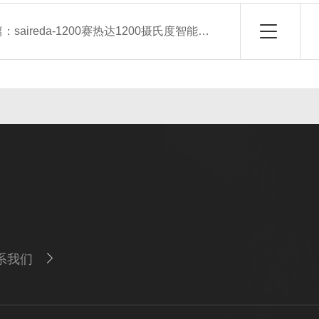
篇：
saireda-1200赛热达1200摄氏度智能程序控温马弗炉
系我们