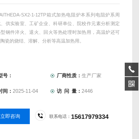
AITHEDA-SX2-1-12TP箱式加热电阻炉本系列电阻炉系周
式、供实验室、工矿企业、科研单位、院校作元素分析测定
小型钢件淬火、退火、回火等热处理时加热用，高温炉还可
、陶瓷的烧结、溶解、分析等高温加热用。
型号：
厂商性质：
生产厂家
时间：
2025-11-04
访 问 量：
2446
15617979334
立即咨询
联系电话：