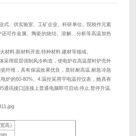
业式、供实验室、工矿企业、科研单位、院校作元素
炉还可作金属、陶瓷的烧结、溶解、分析等高温加热
耐火材料.新材料开发.特种材料.建材等领域。
壳体采用双层强制风冷构造，使电炉在高温度时炉壳外
陶瓷纤维，具有保温效果优良，质轻耐高温.耐急冷急
电炉的60-80%。4.温控采用宇电温控仪表，她具有
S485通讯接口[连接上普通电脑即可启动.停止.暂停升温.
深宽高）
0mm