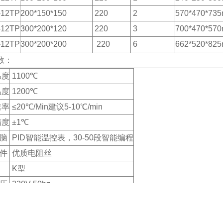
-12TP
200*150*150
220
2
570*470*73
-12TP
300*200*120
220
3
700*470*57
-12TP
300*200*200
220
6
662*520*82
-12TP
400*300*300
380
9
762*620*97
数：
温度
1100℃
温度
1200℃
速率
≤20℃/Min建议5-10℃/min
精度
±1℃
脑
PID智能温控表，30-50段智能编程
件
优质电阻丝
K型
压
220V 50hz
支持订做。（触摸屏亦可）