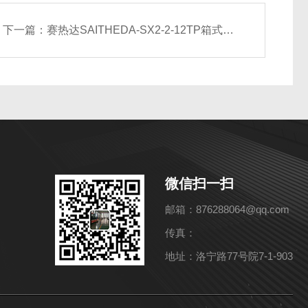
下一篇：
赛热达SAITHEDA-SX2-2-12TP箱式高温电阻炉
微信扫一扫
邮箱：876288064@qq.com
传真：
地址：洛宁路77号院7-1-903