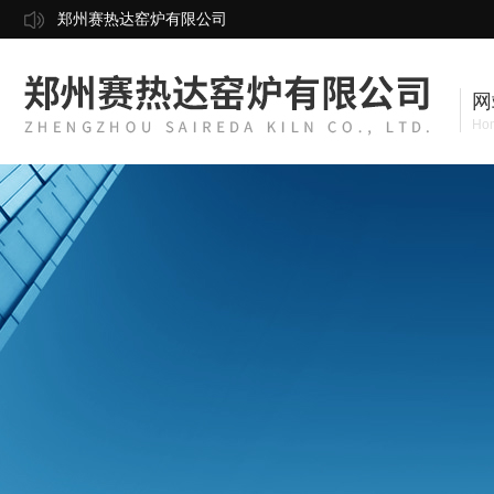
郑州赛热达窑炉有限公司
网
Ho