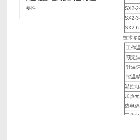
要性
SX2-2
SX2-3
SX2-6
SX2-9
技术参
工作
额定
升温
控温
温控电
加热元
热电偶
工作电
备注