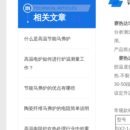
TECHNICAL ARTICLES
相关文章
赛热达S
分析测
什么是高温节能马弗炉
用。
产品简
赛热达
高温电炉如何进行炉温测量工
部温度
作？
热.不
30-5
节能马弗炉的优点有哪些
设定升
陶瓷纤维马弗炉的电阻简单说明
常规款
型号
高温电阻炉在热处理行业中的重
SX2-1