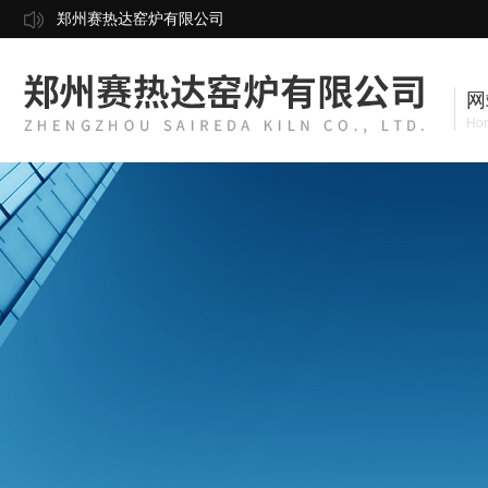
郑州赛热达窑炉有限公司
网
Ho