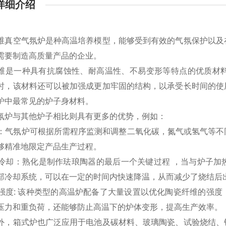
详细介绍
维真空气氛炉是种高温培养模型，能够受到有效的气氛保护以及
需要制造高质量产品的企业。
维是一种具有抗腐蚀性、耐高温性、不易变形等特点的优质材
时，该材料还可以被加强成更加牢固的结构，以承受长时间的使
炉中最常见的炉子身材料。
氛炉与其他炉子相比则具有更多的优势，例如：
可控：气氛炉可根据所需程序监测和调整二氧化碳，氮气或氢气等
够精准地限定产品生产过程。
快速冷却：熟化是制作珐琅陶器的最后一个关键过程 ，当与炉子
部冷却系统，可以在一定
的时间内快速降温，从而减少了烧结后
械强度: 该种类型的高温炉配备了大量
设置以优化陶瓷纤维的强度
压力和重负荷，还能够防止高温下的炉体变形，提高生产效率。
外，箱式炉也广泛应用于电池及碳材料、玻璃陶瓷、试验烧结、