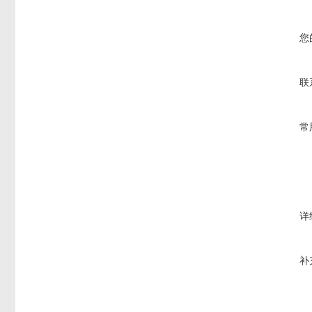
您
联
常
详
补