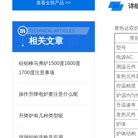
查看全部产品 >>
详
赛热达双
TECHNICAL ARTICLES
           类
相关文章
型号
电源AC
硅钼棒马弗炉1500度1600度
测温元件
1700度注意事项
发热元件
控温精度
操作升降电炉要注意什么呢
炉温均匀
升温速率
发热元件
升降炉有几种类型呢
炉体
炉体结构
坩埚炉的选购及应用