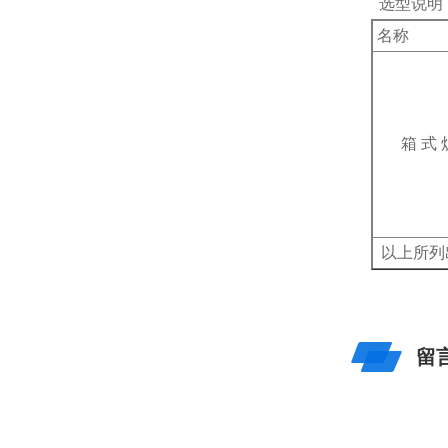
 选型说
名称
箱
式
 以上所
留