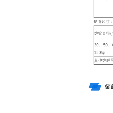
炉管尺寸
炉管直径(
30、50、
150等
其他炉膛
留