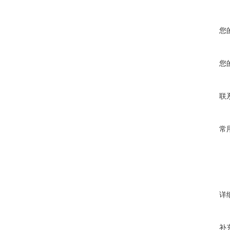
您
您
联
常
详
补