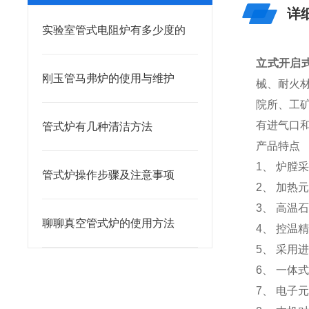
详
实验室管式电阻炉有多少度的
立式开启
刚玉管马弗炉的使用与维护
械、耐火
院所、工
有进气口
管式炉有几种清洁方法
产品特点
1、 炉
管式炉操作步骤及注意事项
2、 加热元
3、 高温
聊聊真空管式炉的使用方法
4、 控温
5、 采用
6、 一
7、 电子