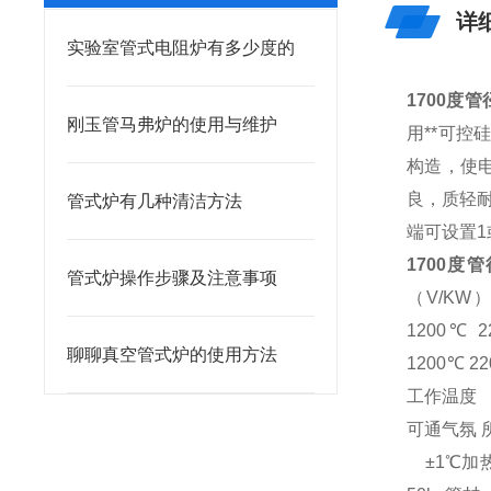
详
实验室管式电阻炉有多少度的
1700度
刚玉管马弗炉的使用与维护
用**可控
构造，使
良，质轻耐
管式炉有几种清洁方法
端可设置
1700度
管式炉操作步骤及注意事项
（V/KW）GS
1200℃ 22
聊聊真空管式炉的使用方法
1200℃ 22
工作温度
可通气
±1℃