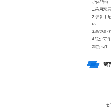
炉体结构
1.采用双
2.设备
料）
3.高纯
4.该炉可
加热元件
留
您