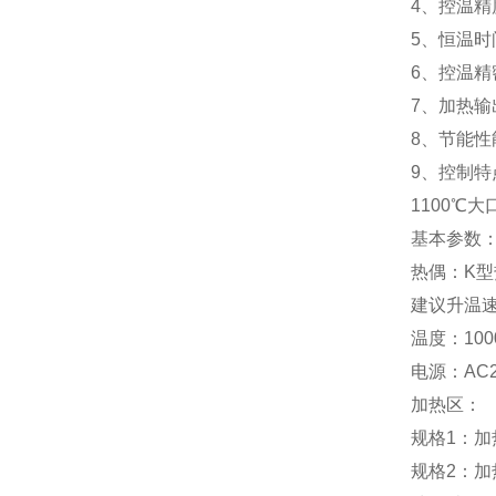
4、控温精
5、恒温
6、控温精
7、加热
8、节能
9、控制特
1100℃
基本参数
热偶：K型
建议升温速率
温度：100
电源：AC2
加热区：
规格1：加
规格2：加