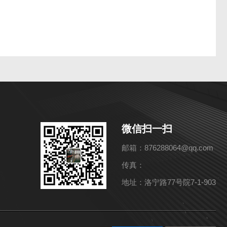
微信扫一扫
邮箱：876288064@qq.com
传真：
地址：洛宁路77号院7-1-903