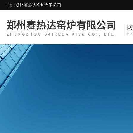
郑州赛热达窑炉有限公司
网
Ho