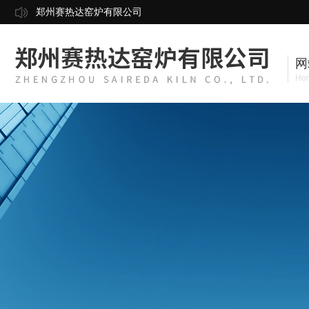
郑州赛热达窑炉有限公司
网
Ho