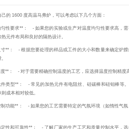
己的 1600 度高温马弗炉，可以考虑以下几个方面：
温度均匀性要求**： - 如果您的实验或生产对温度均匀性要求
加热元件布局和良好的隔热设计。
炉膛尺寸**： - 根据您要处理的样品或工件的大小和数量来确
膛。
控制精度**： - 对于需要精确控制温度的工艺，应选择温度控制
加热元件类型**： - 常见的加热元件有电阻丝、硅碳棒和硅钼棒等
棒则成本相对较低。
气氛控制功能**： - 如果您的工艺需要特定的气氛环境（如惰
设备稳定性和可靠性**： - 了解厂家的生产工艺和质量控制水