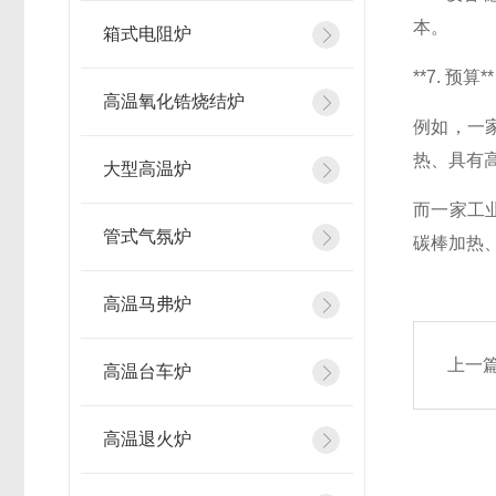
本。
箱式电阻炉
**7. 
高温氧化锆烧结炉
例如，一
热、具有
大型高温炉
而一家工
管式气氛炉
碳棒加热
高温马弗炉
上一
高温台车炉
高温退火炉