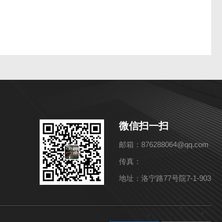
微信扫一扫
邮箱：876288064@qq.com
传真：
地址：洛宁路77号院7-1-903