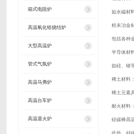
箱式电阻炉
如永磁材
粉末冶金
高温氧化锆烧结炉
包括各种
大型高温炉
半导体材
管式气氛炉
如硅、锗
稀土材料
高温马弗炉
稀土元素
高温台车炉
耐火材料
高温退火炉
硅碳棒高
此外，硅