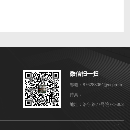
微信扫一扫
邮箱：876288064@qq.com
传真：
地址：洛宁路77号院7-1-903