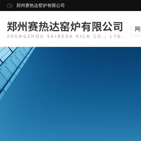
郑州赛热达窑炉有限公司
网
Ho