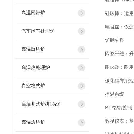
高温网带炉
硅碳棒：适用于
电阻丝：仅适
汽车尾气处理炉
炉膛材质
高温重烧炉
陶瓷纤维：升
耐火砖：耐用
高温热处理炉
碳化硅/氧化
真空箱式炉
控温系统
高温井式炉/坩埚炉
PID智能控
数显仪表：基
高温焙烧炉