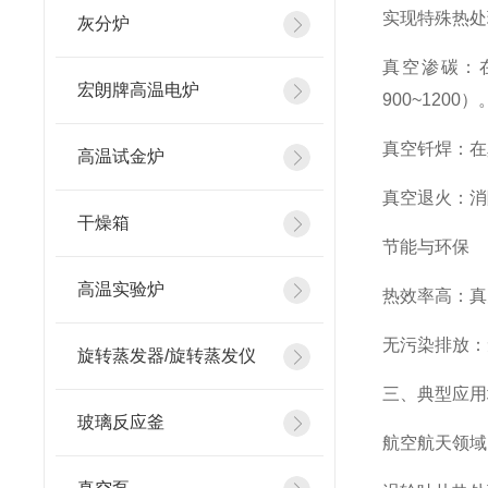
实现特殊热处
灰分炉
真空渗碳：在
宏朗牌高温电炉
900~1200）
真空钎焊：在
高温试金炉
真空退火：消
干燥箱
节能与环保
高温实验炉
热效率高：真
无污染排放：
旋转蒸发器/旋转蒸发仪
三、典型应用
玻璃反应釜
航空航天领域