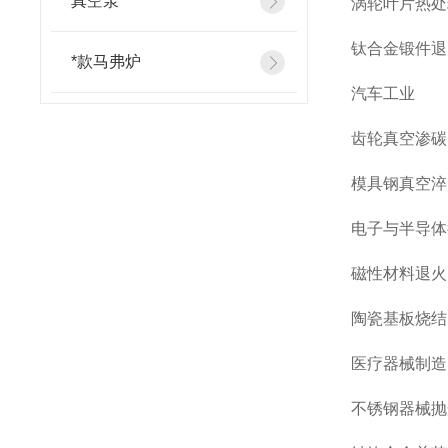
真空泵
涡轮叶片热处
钛合金锻件退
*款马弗炉
汽车工业
齿轮真空渗碳：
模具钢真空淬火
电子与半导体
磁性材料退火
陶瓷基板烧结
医疗器械制造
不锈钢器械抛