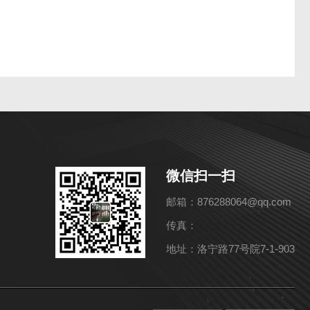
微信扫一扫
邮箱：876288064@qq.com
传真：
地址：洛宁路77号院7-1-903