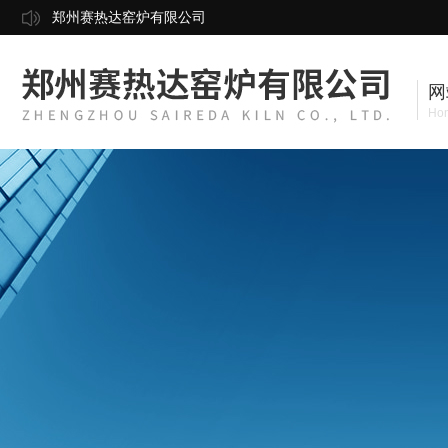
郑州赛热达窑炉有限公司
网
Ho