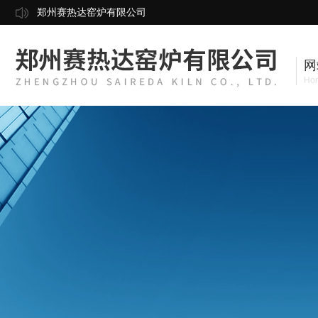
郑州赛热达窑炉有限公司
网
Ho