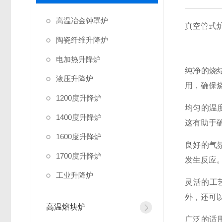
高温冶金钟罩炉
真空管式
陶瓷纤维升降炉
电加热升降炉
纯净的烧
液压升降炉
用，确保
1200度升降炉
均匀的温
1400度升降炉
这有助于
1600度升降炉
良好的气
1700度升降炉
发生反应
工业升降炉
灵活的工
外，还可
高温熔块炉
广泛的适