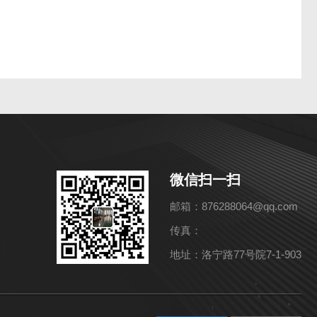
微信扫一扫
邮箱：876288064@qq.com
传真：
地址：洛宁路77号院7-1-903