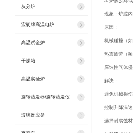
3. 炉膛损坏
灰分炉
现象：炉膛内
宏朗牌高温电炉
原因：
机械碰撞（如
高温试金炉
热震疲劳（频
干燥箱
腐蚀性气体侵
高温实验炉
解决：
避免机械损伤
旋转蒸发器/旋转蒸发仪
控制升降温速
玻璃反应釜
选择耐腐蚀材