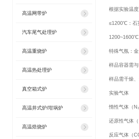
根据实验温度
高温网带炉
≤1200℃
汽车尾气处理炉
1200~16
高温重烧炉
特殊气氛：金
样品容器需与
高温热处理炉
样品需干燥、
真空箱式炉
实验气体
惰性气体（N₂
高温井式炉/坩埚炉
还原性气体（
高温焙烧炉
反应气体（C