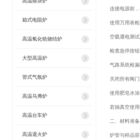
高温熔块炉
连接电源前，
箱式电阻炉
使用万用表检
空载通电测试
高温氧化锆烧结炉
检查急停按钮
大型高温炉
气路系统检漏
管式气氛炉
关闭所有阀门
使用肥皂水涂抹
高温马弗炉
若抽真空使用
高温台车炉
二、材料准备
高温退火炉
炉管与样品容