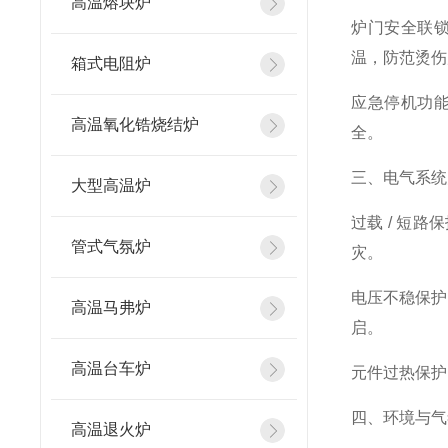
高温熔块炉
炉门安全联
温，防范烫伤
箱式电阻炉
应急停机功
高温氧化锆烧结炉
全。
三、电气系统
大型高温炉
过载 / 短
管式气氛炉
灾。
电压不稳保护
高温马弗炉
启。
高温台车炉
元件过热保护
四、环境与气
高温退火炉