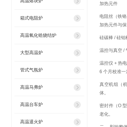
高温熔块炉
加热元件
电阻丝（铁铬铝
箱式电阻炉
加热元件与保
高温氧化锆烧结炉
硅碳棒 / 
温控与真空 /
大型高温炉
温控仪 + 热
管式气氛炉
6 个月校准
真空机组（机
高温马弗炉
体。
高温台车炉
密封件（O 
老化。
高温退火炉
二、 影响整