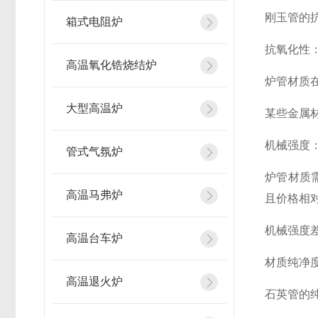
刚玉管的
箱式电阻炉
抗氧化性
高温氧化锆烧结炉
炉管材质
大型高温炉
某些金属
机械强度
管式气氛炉
炉管材质
高温马弗炉
且价格相
机械强度
高温台车炉
材质纯净
高温退火炉
石英管的