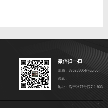
微信扫一扫
邮箱：876288064@qq.com
传真：
地址：洛宁路77号院7-1-903