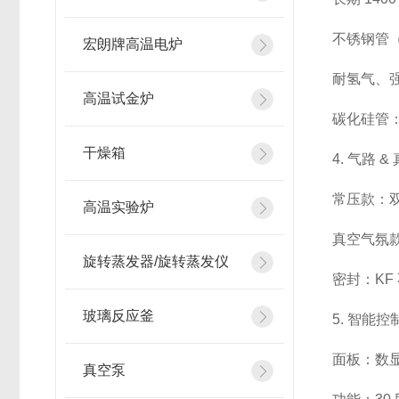
不锈钢管（
宏朗牌高温电炉
耐氢气、
高温试金炉
碳化硅管：
干燥箱
4. 气路 
常压款：双
高温实验炉
真空气氛款
旋转蒸发器/旋转蒸发仪
密封：KF
玻璃反应釜
5. 智能
面板：数显
真空泵