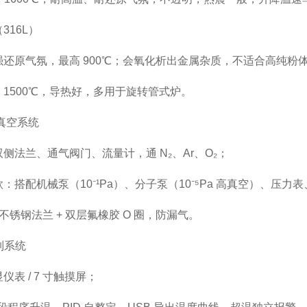
316L）
强还原气氛，最高 900℃；会氧化析出金属杂质，不适合高纯粉
1500℃，导热好，多用于旋转管式炉。
& 真空系统
侧法兰、通气阀门、流量计，通 N₂、Ar、O₂；
：搭配机械泵（10⁻¹Pa）、分子泵（10⁻⁵Pa 高真空）、压力
 不锈钢法兰 + 双层氟橡胶 O 圈，防漏气。
控制系统
仪表 / 7 寸触摸屏；