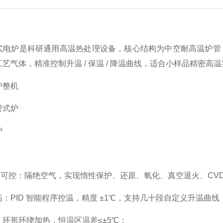
式电炉是科研通用高温热处理设备，核心结构为中空耐高温炉管 
艺气体，精准控制升温 / 保温 / 降温曲线，适合小样品精密高
炉整机
管式炉
炉
真空可控：隔绝空气，实现惰性保护、还原、氧化、真空退火、CVD
：PID 智能程序控温，精度 ±1℃，支持几十段自定义升温曲线
：环形环绕加热，恒温区温差≤±5℃；