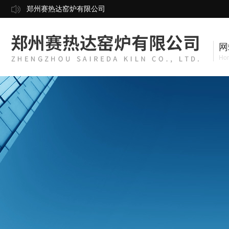
郑州赛热达窑炉有限公司
网
Ho