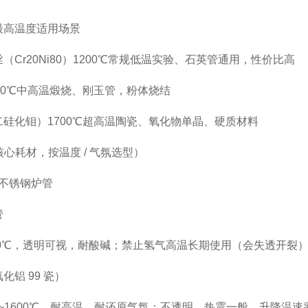
最高温度
适用场景
Cr20Ni80）
1200℃
常规低温实验、石英管通用，性价比高
00℃
中高温煅烧、刚玉管，粉体烧结
二硅化钼）
1700℃
超高温陶瓷、氧化物单晶、硬质材料
（核心耗材，按温度 / 气氛选型）
/不锈钢炉管
管
200℃，透明可视，耐酸碱；禁止氢气高温长期使用（会失透开裂
化铝 99 瓷）
00~1600℃，耐高温、耐还原气氛；不透明，热震一般，升降温速率≤