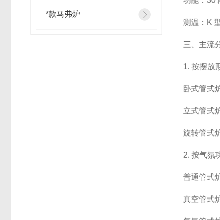
功能：30
*款马弗炉
测温：K 
三、主流分
1. 按摆放
卧式管式炉
立式管式
旋转管式
2. 按气氛
普通管式炉
真空管式炉