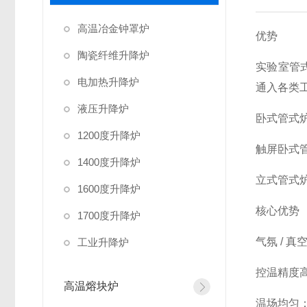
高温冶金钟罩炉
优势
陶瓷纤维升降炉
实验室管
电加热升降炉
通入各类工
液压升降炉
卧式管式
1200度升降炉
触屏卧式
1400度升降炉
立式管式
1600度升降炉
核心优势
1700度升降炉
气氛 / 
工业升降炉
控温精度高
高温熔块炉
温场均匀