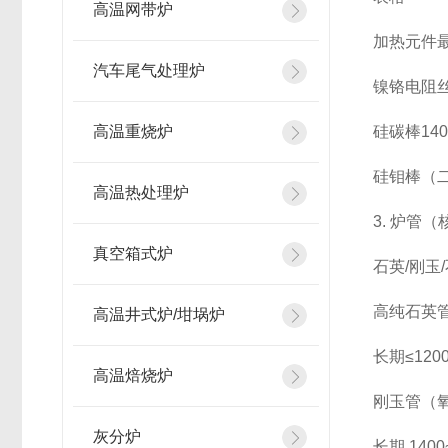
高温网带炉
加热元件
汽车尾气处理炉
镍铬电阻丝（
高温重烧炉
硅碳棒
14
硅钼棒（
高温热处理炉
3. 炉管
真空箱式炉
石英/刚玉
高纯石英
高温井式炉/坩埚炉
长期≤1
高温焙烧炉
刚玉管（氧
灰分炉
长期 14