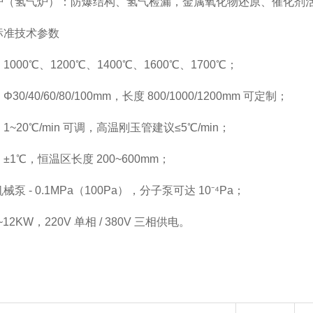
炉（氢气炉）：防爆结构、氢气检漏，金属氧化物还原、催化剂
标准技术参数
000℃、1200℃、1400℃、1600℃、1700℃；
0/40/60/80/100mm，长度 800/1000/1200mm 可定制；
~20℃/min 可调，高温刚玉管建议≤5℃/min；
±1℃，恒温区长度 200~600mm；
泵 - 0.1MPa（100Pa），分子泵可达 10⁻⁴Pa；
~12KW，220V 单相 / 380V 三相供电。