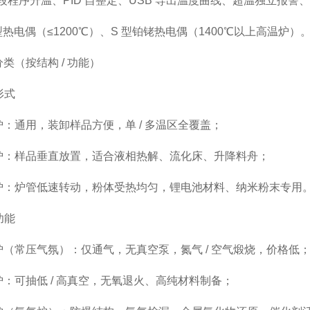
 段程序升温、PID 自整定、USB 导出温度曲线、超温独立报警
型热电偶（≤1200℃）、S 型铂铑热电偶（1400℃以上高温炉）
类（按结构 / 功能）
形式
：通用，装卸样品方便，单 / 多温区全覆盖；
炉：样品垂直放置，适合液相热解、流化床、升降料舟；
炉：炉管低速转动，粉体受热均匀，锂电池材料、纳米粉末专用
功能
（常压气氛）：仅通气，无真空泵，氮气 / 空气煅烧，价格低
：可抽低 / 高真空，无氧退火、高纯材料制备；