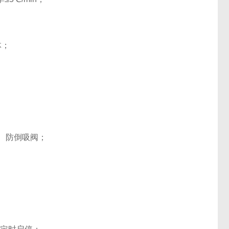
体；
表、防倒吸阀；