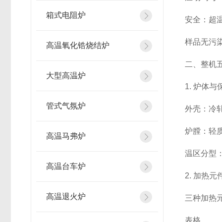
箱式电阻炉
安全：超
样品无污染
高温氧化锆烧结炉
二、整机
大型高温炉
1. 炉体
管式气氛炉
外壳：冷
炉膛：轻
高温马弗炉
温区分型
高温台车炉
2. 加热
高温退火炉
三种加热
表格