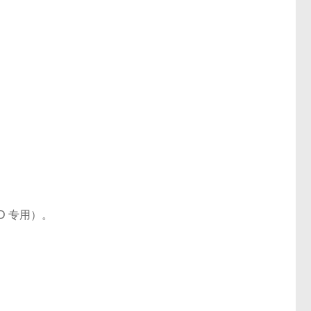
；
。
 专用）。