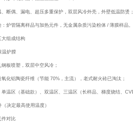
温、断偶、漏电、超压多重保护，双层风冷外壳，外壁低温防烫
：炉管隔离样品与加热元件，无金属杂质污染粉体 / 薄膜样品
五大组成结构
与保温炉膛
轧钢板喷塑，双层中空风冷；
质氧化铝陶瓷纤维（节能 70%，主流），老式耐火砖已淘汰；
：单温区（基础款）、双温区、三温区（长样品、梯度烧结、CVD
元件（决定最高使用温度）
元件对比