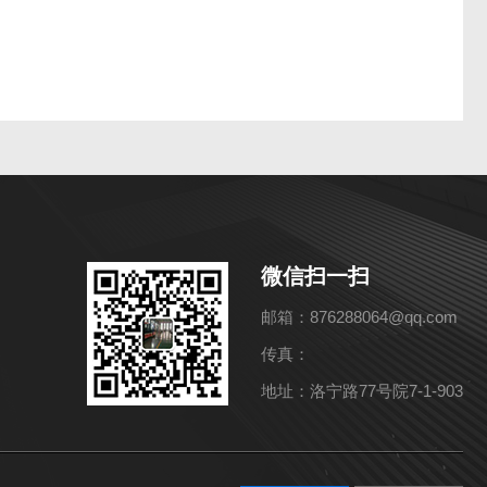
微信扫一扫
邮箱：876288064@qq.com
传真：
地址：洛宁路77号院7-1-903