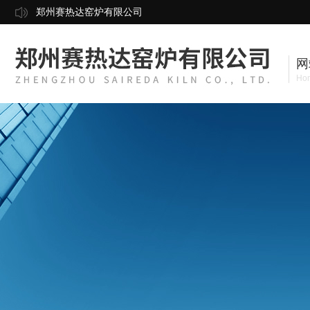
郑州赛热达窑炉有限公司
网
Ho