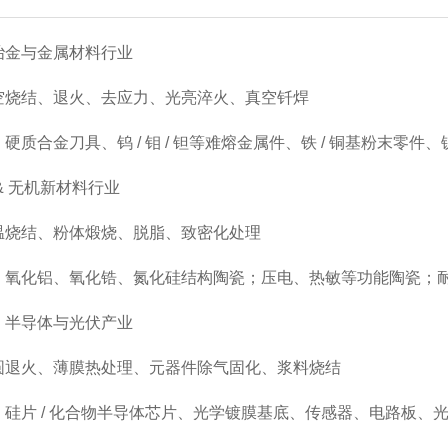
冶金与金属材料行业
空烧结、退火、去应力、光亮淬火、真空钎焊
硬质合金刀具、钨 / 钼 / 钽等难熔金属件、铁 / 铜基粉末
& 无机新材料行业
温烧结、粉体煅烧、脱脂、致密化处理
：氧化铝、氧化锆、氮化硅结构陶瓷；压电、热敏等功能陶瓷；
、半导体与光伏产业
圆退火、薄膜热处理、元器件除气固化、浆料烧结
：硅片 / 化合物半导体芯片、光学镀膜基底、传感器、电路板、