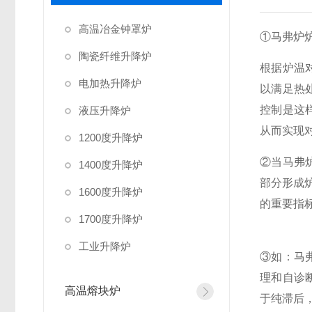
高温冶金钟罩炉
①马弗炉
陶瓷纤维升降炉
根据炉温
电加热升降炉
以满足热
控制是这
液压升降炉
从而实现
1200度升降炉
②当马弗
1400度升降炉
部分形成
1600度升降炉
的重要指
1700度升降炉
工业升降炉
③如：马
理和自诊
高温熔块炉
于纯滞后