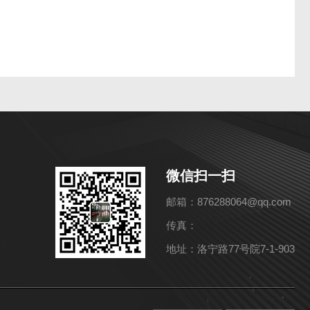
微信扫一扫
邮箱：876288064@qq.com
传真：
地址：洛宁路77号院7-1-903