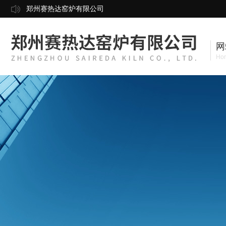
郑州赛热达窑炉有限公司
网
Ho