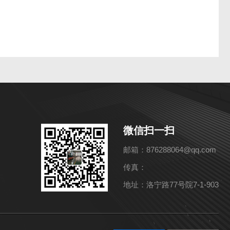
微信扫一扫
邮箱：876288064@qq.com
传真：
地址：洛宁路77号院7-1-903