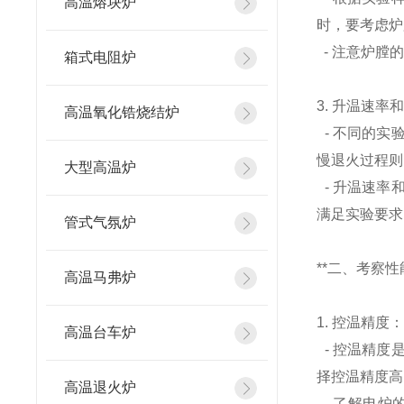
高温熔块炉
时，要考虑炉
- 注意炉膛
箱式电阻炉
3. 升温速率
高温氧化锆烧结炉
- 不同的实
慢退火过程则
大型高温炉
- 升温速率
满足实验要求
管式气氛炉
**二、考察性能
高温马弗炉
1. 控温精度
高温台车炉
- 控温精度
择控温精度高
高温退火炉
- 了解电炉