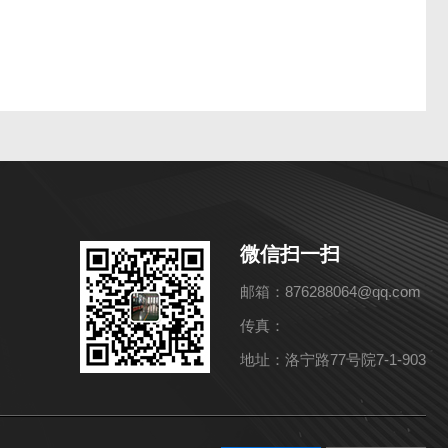
微信扫一扫
邮箱：876288064@qq.com
传真：
地址：洛宁路77号院7-1-903