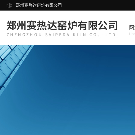
郑州赛热达窑炉有限公司
网
Ho