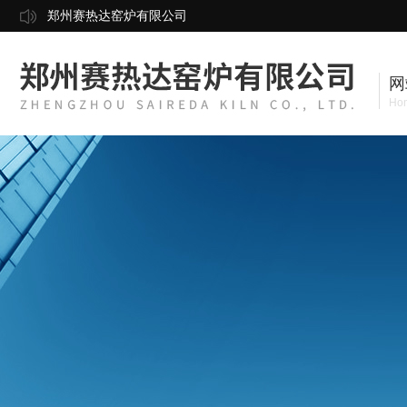
郑州赛热达窑炉有限公司
网
Ho