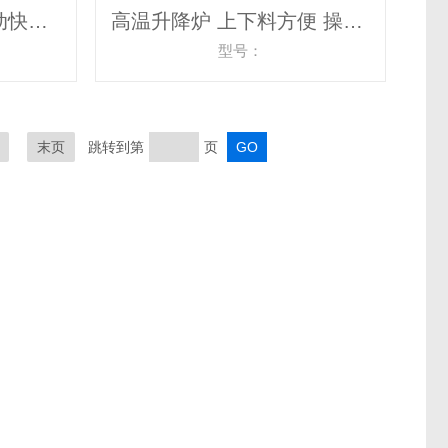
大型定制升降炉 全自动快速冷却热处理炉
高温升降炉 上下料方便 操作简单高温炉
型号：
末页
跳转到第
页