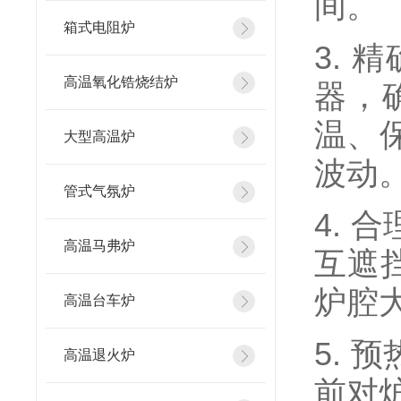
间。
箱式电阻炉
3.
高温氧化锆烧结炉
器，
温、
大型高温炉
波动
管式气氛炉
4.
高温马弗炉
互遮
炉腔
高温台车炉
5.
高温退火炉
前对