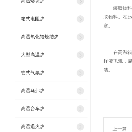
高温熔块炉
装取物料时
取物料。在
箱式电阻炉
塞。
高温氧化锆烧结炉
在高温箱式
大型高温炉
样液飞溅，
洁。
管式气氛炉
高温马弗炉
高温台车炉
高温退火炉
上一篇：