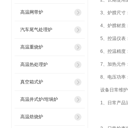
高温网带炉
3、炉膛尺寸：3
4、炉膛材质
汽车尾气处理炉
5、控温仪表
高温重烧炉
6、控温精度：
7、加热元件
高温热处理炉
8、电压功率：A
真空箱式炉
设备日常维护
高温井式炉/坩埚炉
1、日常产品清
炉膛内部清
高温焙烧炉